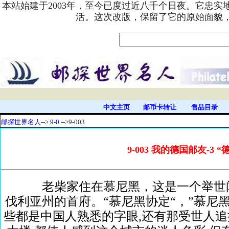
本站始建于2003年，至今已度过近八千个日夜。它忠
活。这次改版，保留了它的原始面貌
中文主页
邮币卡转让
售品目录
邮探世界名人-
->
9-0
-->9-003
9-003 我的德国邮友-3 
老柴家住在慕尼黑，这是一个举世闻
伐利亚州的首府。“慕尼黑协定“，”慕尼黑啤酒
些都是中国人熟悉的字眼,还有那受世人追捧