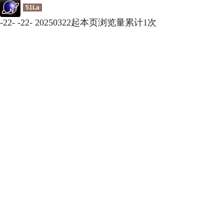
51La
-
22
-
-
22
-
20250322起本页浏览量累计
1
次