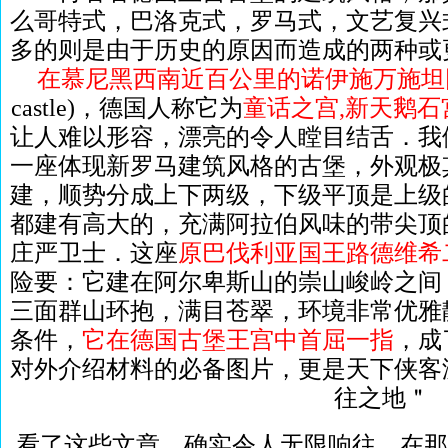
么哥特式，巴洛克式，罗马式，文艺复兴
多的则是由于历史的原因而造成的两种或
在慕尼黑西南近百公里的诺伊施万施坦
castle)，德国人称它为
童话之宫,新天鹅石
让人难以形容，漂亮的令人瞠目结舌．我
一座体现新罗马建筑风格的古堡，外观极
建，顺势分成上下两级，下级平顶是上级
都建有高大的，充满阿拉伯风味的带尖顶
庄严卫士．这座
原巴伐利亚国王路德维希
险要：它建在阿尔卑斯山的崇山峻岭之间
三面群山环抱，满目苍翠，环境非常优雅
条件，
它在德国古堡王宫中首屈一指
，成
对外介绍材料的必备图片，更是天下侠客
往之地＂
看了这些文章，确实令人无限响往．在那