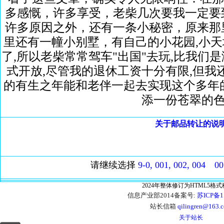
多感慨，许多享受，老柴几次要我一定要
许多原因之外，还有一条小秘密，原来那
里还有一幢小别墅，有自己的小花园,小
了,所以老柴常常驾车"出国"去玩,比我们
式开放,尽管我的退休工资十分有限,但我
的有生之年能和老伴一起去实现这个多年
添一份苍翠的色
关于邮品转让的说
请继续选择
9-0,
001,
002,
004
00
2024年整体修订为HTML5格
信息产业部2014备案号:
苏ICP备1
站长信箱
qilingren@163.
关于站长