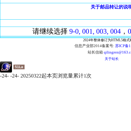
关于邮品转让的说
请继续选择
9-0,
001,
003,
004
，
2024年整体修订为HTML5格
信息产业部2014备案号:
苏ICP备1
站长信箱
qilingren@163.
关于站长
51La
-
24
-
-
24
-
20250322起本页浏览量累计
1
次