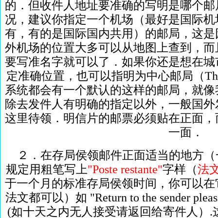
的．但收件人地址要准确的写明是哪个邮
况，建议你指定一个机场（最好是国际机
有，有的是国际国内共用）的邮局，这是
外机场的位置大多可以从地图上查到，而
要写准名字就可以了．如果你还是想在城
定准确位置，也可以指明为中心邮局（The centra
系统都会有一个默认的这样的邮局，就像
除去发件人有明确的指定以外，一般国外
这里待领．明信片的邮票必须贴在正面，
一面．
２．在存局侯领邮件正面适当的地方（
规定用粗笔写上
"Poste restante"
字样（
法文
于一个月的标准存局侯领时间，你可以在
法文都可以）如 "Return to the sender please if
(如十天之内无人接受请返回给寄件人）