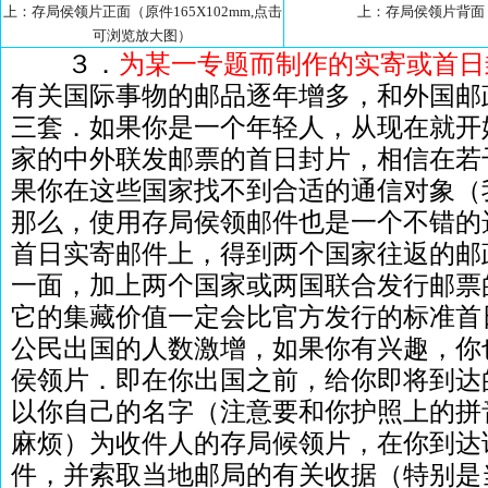
上：存局侯领片正面（原件165X102mm,点击
上：存局侯领片背面
可浏览放大图）
３．
为某一专题而制作的实寄或首日
有关国际事物的邮品逐年增多，和外国邮
三套．如果你是一个年轻人，从现在就开
家的中外联发邮票的首日封片，相信在若
果你在这些国家找不到合适的通信对象（
那么，使用存局侯领邮件也是一个不错的
首日实寄邮件上，得到两个国家往返的邮
一面，加上两个国家或两国联合发行邮票
它的集藏价值一定会比官方发行的标准首
公民出国的人数激增，如果你有兴趣，你
侯领片．即在你出国之前，给你即将到达
以你自己的名字（注意要和你护照上的拼
麻烦）为收件人的存局候领片，在你到达
件，并索取当地邮局的有关收据（特别是