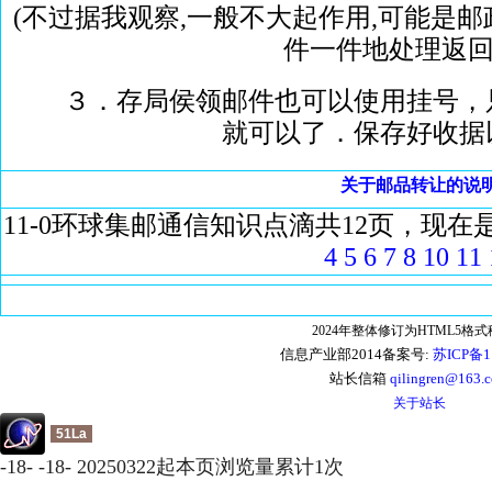
(不过据我观察,一般不大起作用,可能是
件一件地处理返回
３．存局侯领邮件也可以使用挂号，只
就可以了．保存好收据
关于邮品转让的说
11-0环球集邮通信知识点滴
共12页，现在
4
5
6
7
8
10
11
2024年整体修订为HTML5格
信息产业部2014备案号:
苏ICP备1
站长信箱
qilingren@163.
关于站长
51La
-
18
-
-
18
-
20250322起本页浏览量累计
1
次