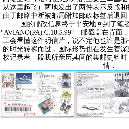
从这里起飞）两地发出了两件表示反战和
由于邮路中断被邮局附加邮政标签后退回
国的邮政信息终于平安地回到了笔
"AVIANO(PA).C.18.5.99" 邮戳
工会看懂这件明信片，说不定他也许是那
的时光转瞬而过．国际形势也在发生着深
枚记录着一段我所亲历其间的集邮史料时
情．