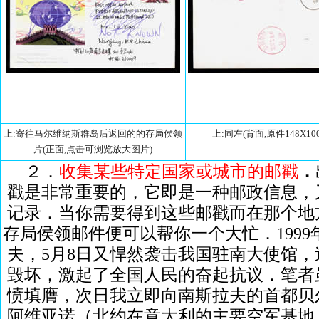
上:寄往马尔维纳斯群岛后返回的的存局侯领
上:同左(背面,原件148X100
片(正面,点击可浏览放大图片)
２．
收集某些特定国家或城市的邮戳
．
戳是非常重要的，它即是一种邮政信息，
记录．当你需要得到这些邮戳而在那个地
存局侯领邮件便可以帮你一个大忙．1999
夫，5月8日又悍然袭击我国驻南大使馆
毁坏，激起了全国人民的奋起抗议．笔者
愤填膺，次日我立即向南斯拉夫的首都贝
阿维亚诺（北约在意大利的主要空军基地