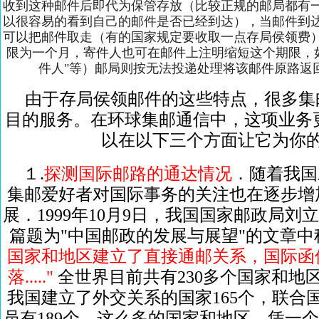
收到这种邮件后即代为保管存放（比较正规的邮局都有
以很容易的看到自己的邮件是否已经到达），当邮件到
可以把邮件取走（有的国家规定要收取一点存局侯领费
限为一个月，寄件人也可在邮件上注明缩短这个期限，
件人"等）邮局则按无法投递处理将该邮件原路返
由于存局侯领邮件的这些特点，很多集
目的服务。在环球集邮通信中，这项业务
以在以下三个方面让它为你
１.
探测国际邮路的通达情况
．随着我国
集邮爱好者对国际事务的关注也在逐步增
展．1999年10月9日，我国国家邮政局
篇题为"中国邮政的发展与展望"的文章中
国家和地区建立了直接通邮关系，国际函
落....."
全世界目前共有230多个国家和地区，
我国建立了外交关系的国家165个，联合国
员有189个．这么多的国家和地区，凭一