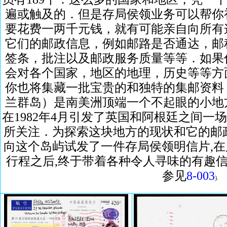
遍或触及的．但是存局侯领业务可以帮你
要花费一两千元钱，就有可能亲自向所有
它们的邮政信息，例如邮路是否通达，邮
签条，批注以及邮政服务质量等等．如果
会对各个国家，地区的地理，历史等等方
你也将集藏一批宝贵的和独特的集邮资料
兰群岛）是南美洲顶端一个不起眼的小地
在1982年4月引发了英国和阿根廷之间
所关注．为探索这块地方的现状和它的邮政通路
向这个岛屿试发了一件存局侯领明信片,在历经
行程之后,终于带着各种令人寻味的有趣信
参见
8-003
).