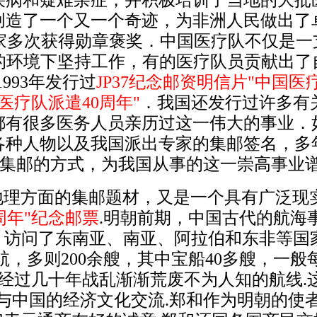
疾病和疑难杂症，并积极培训了当地的大批
创造了一个又一个奇迹，为非洲人民做出了
家多次获得勋章褒奖．中国医疗队不仅是一支
乱的环境下坚持工作，有的医疗队员贡献出
993年发行过
JP37纪念邮资明信片"中国医
医疗队派遣40周年"
．我国还发行过许多有
都有很多医务人员亲历过这一伟大的事业．
各种人物以及我国派出专家的集邮签名，多
定会以集邮的方式，为我国从事的这一崇高事
理方面的集邮题材，又是一个具有广泛现实
0周年"纪念邮票
.明朝前期，中国古代的航海
洋，访问了东南亚、南亚、阿拉伯和东非等国
，多则200余艘，其中宝船40多艘，一般
但经过几十年战乱渐渐荒废不为人知的航线.
与中国的经济文化交流.郑和作为明朝的使