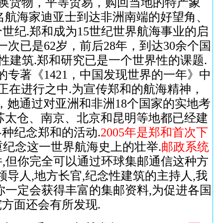
交换货物，平等贸易，购回当地的特产象
著名航海家迪亚士到达非洲南端的好望角、
世纪.郑和成为15世纪世界航海事业的启
已是62岁，前后28年，到达30余个国
念性建筑.郑和研究已是一个世界性的课题.
专著《1421，中国发现世界的一年》中
论正在进行之中.为宣传郑和的航海精神，
，她通过对亚洲和非洲18个国家的实地考
苏太仓、南京、北京和昆明等地都已经建
种纪念郑和的活动.
2005年是郑和首次下
重纪念这一世界航海史上的壮举.
邮政系统
件,但你完全可以通过环球集邮通信这种方
领导人,地方长官,纪念性建筑的主持人,我
,你一定会获得丰富的集邮资料,为促进各国
方面还会有所发现.