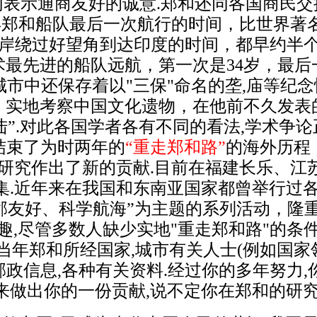
表示通商友好的诚意.郑和还同各国商民
33年郑和船队最后一次航行的时间，比世界
岸绕过好望角到达印度的时间，都早约半个
最先进的船队远航，第一次是34岁，最后一次
城市中还保存着以"三保"命名的垄,庙等纪
实地考察中国文化遗物，在他前不久发表的
”.对此各国学者各有不同的看法,学术争
结束了为时两年的
“重走郑和路”
的海外历程
的研究作出了新的贡献.目前在福建长乐、江
.近年来在我国和东南亚国家都曾举行过各
邻友好、科学航海”为主题的系列活动，隆
趣,尽管多数人缺少实地"重走郑和路"的条
当年郑和所经国家,城市有关人士(例如国家
种邮政信息,各种有关资料.经过你的多年努力
来做出你的一份贡献,说不定你在郑和的研究