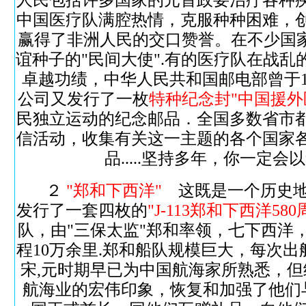
人民包括许多国家的元首政要治疗各种
中国医疗队满腔热情，克服种种困难，
赢得了非洲人民的交口赞誉。在不少国
谊种子的"民间大使".有的医疗队在战
卓越功绩，中华人民共和国邮电部曾于1
公司又发行了一枚
特种纪念封"中国援外
民独立运动的纪念邮品．全国多数省市
信活动，收集有关这一主题的各个国家
品.....坚持多年，你一
２
"郑和下西洋"
这既是一个历史地
发行了一套四枚的
"J-113郑和下西洋58
队，由"三保太监"郑和率领，七下西
程10万余里.
郑和船队规模巨大，每次出航
宋,元时期早已为中国航海家所熟悉，
航海业的宏伟印象，恢复和加强了他们