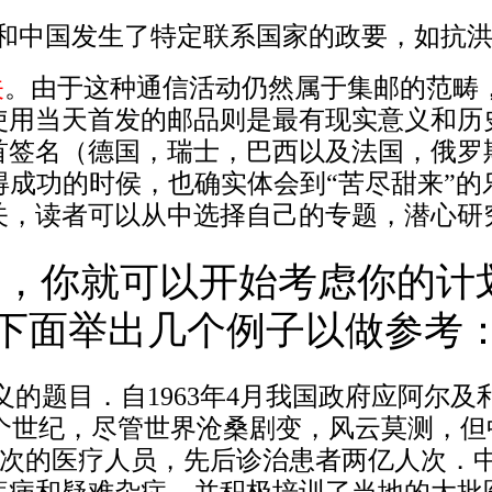
和中国发生了特定联系国家的政要，如抗
关
。由于这种通信活动仍然属于集邮的范畴
使用当天首发的邮品则是最有现实意义和历
首签名（德国，瑞士，巴西以及法国，俄罗
得成功的时侯，也确实体会到“苦尽甜来”的
关，读者可以从中选择自己的专题，潜心研
点，你就可以开始考虑你的计
下面举出几个例子以做参考
的题目．自1963年4月我国政府应阿尔及
个世纪，尽管世界沧桑剧变，风云莫测，但中
6万人次的医疗人员，先后诊治患者两亿人次