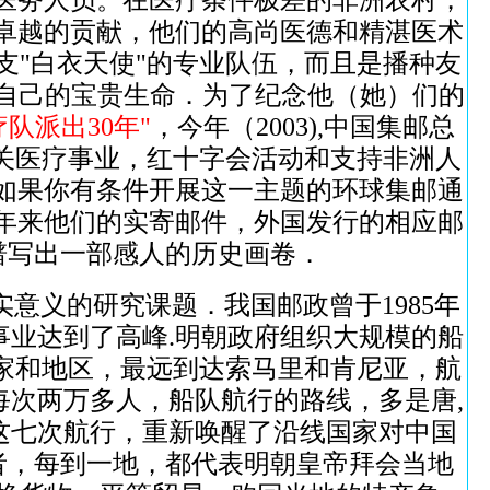
医务人员。在医疗条件极差的非洲农村，
卓越的贡献，他们的高尚医德和精湛医术
"白衣天使"的专业队伍，而且是播种友
了自己的宝贵生命．为了纪念他（她）们的
疗队派出30年"
，今年（2003),中国集邮总
关医疗事业，红十字会活动和支持非洲人
如果你有条件开展这一主题的环球集邮通
年来他们的实寄邮件，外国发行的相应邮
业谱写出一部感人的历史画卷．
意义的研究课题．我国邮政曾于1985年
事业达到了高峰.明朝政府组织大规模的船
家和地区，最远到达索马里和肯尼亚，航
每次两万多人，船队航行的路线，多是唐,
这七次航行，重新唤醒了沿线国家对中国
者，每到一地，都代表明朝皇帝拜会当地