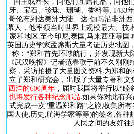
国王或酋长，同他们互赠礼品，向他们
牙、宝石、珍珠、珊瑚、香料等. 14
哥伦布到达美洲大陆、达·伽马沿非洲西
幕人，他率领当时世界上规模最大、技术
家和地区.至今印尼,泰国,马来西亚等国
英国历史学家孟席斯大量考证历史地图，
称：“郑和首先环球航行，并发现新大陆
《武汉晚报》记者范春歌于前不久刚刚
察，采访拍摄了大量图文资料.为郑和
立了郑和研究会，出版了大量专著和文集
西洋的600周年
，届时我国将举行以“睦
也将发行各种纪念邮品
.如果你对此有兴
式完成一次"重温郑和路"之旅,收集所有
国大使,历史,航海学家等等)的签名,各
人民之间的友好往