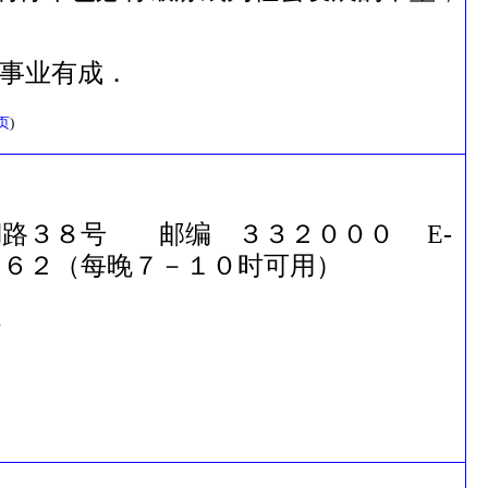
事业有成．
页
)
湖路３８号 邮编 ３３２０００ E-
６２（每晚７－１０时可用）
n