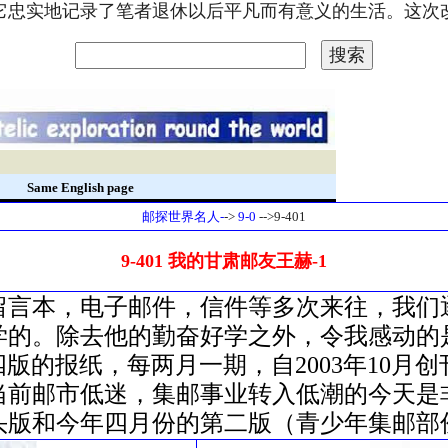
。它忠实地记录了笔者退休以后平凡而有意义的生活。这
录
Same English page
邮探世界名人-
->
9-0
-->9-401
9-401 我的甘肃邮友王赫-1
留言本，电子邮件，信件等多次来往，我们
学的。除去他的勤奋好学之外，令我感动的
四版的报纸，每两月一期，自2003年10月
当前邮市低迷，集邮事业转入低潮的今天是
头版和今年四月份的第二版（青少年集邮部