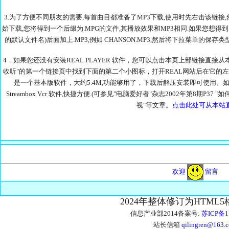
3.为了方便不同朋友的需要,每首曲目都准备了MP3下载,使用时先右击该链接
始下载,您将得到一个后缀为.MPG的文件,其播放效果和MP3相同.如果您想得到
的默认文件名)后面加上.MP3,例如 CHANSON.MP3,然后将下拉菜单的保存
4．如果您还没有安装REAL PLAYER 软件，您可以点击本页上部链接直接从本站下载
收听"的第一个链接页中找到下面的第二个小图标，打开REAL网站后在它的左中部找到
是一个基本版软件，大约5.4M,功能够用了，下载后解压安装即可使用。如
Streambox Vcr 软件,快捷方便.(可参见"电脑爱好者"杂志2002年第8期P37 
视"等文章。
点击此处可从本站直
欢迎
留言
2024年整体修订为HTML
信息产业部2014备案号:
苏ICP备1
站长信箱
qilingren@163.