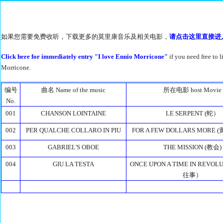
如果您需要免费收听，下载更多的莫里康音乐及相关电影，
请点击这里直接进
Click here for immediately entry "I love Ennio Morricone"
if you need free to
Morricone.
编号
曲名 Name of the music
所在电影 host Movie
No.
001
CHANSON LOINTAINE
LE SERPENT (蛇）
002
PER QUALCHE COLLARO IN PIU
FOR A FEW DOLLARS MORE
003
GABRIEL'S OBOE
THE MISSION (教会)
004
GIU LA TESTA
ONCE UPON A TIME IN REVOL
往事）