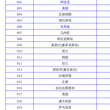
002
伊拉克
003
美国
004
瓦努阿图
005
津巴布韦
006
马耳他
007
几内亚
008
塔吉克斯坦
009
新西兰(兼库克群岛)
010
荷兰
011
韩国
012
芬兰
013
西班牙(兼安道尔)
014
白俄罗斯
015
文莱
016
吉尔吉斯斯坦
017
英国
018
澳大利亚
019
罗马尼亚