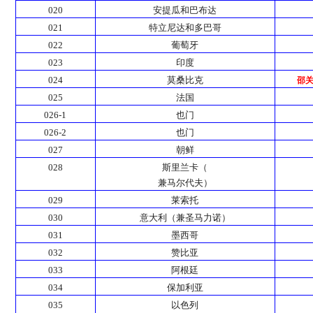
020
安提瓜和巴布达
021
特立尼达和多巴哥
022
葡萄牙
023
印度
024
莫桑比克
邵
025
法国
026-1
也门
026-2
也门
027
朝鲜
028
斯里兰卡（
兼马尔代夫）
029
莱索托
030
意大利（兼圣马力诺）
031
墨西哥
032
赞比亚
033
阿根廷
034
保加利亚
035
以色列