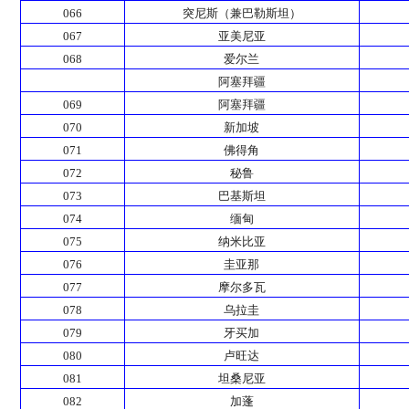
066
突尼斯（兼巴勒斯坦）
067
亚美尼亚
068
爱尔兰
阿塞拜疆
069
阿塞拜疆
070
新加坡
071
佛得角
072
秘鲁
073
巴基斯坦
074
缅甸
075
纳米比亚
076
圭亚那
077
摩尔多瓦
078
乌拉圭
079
牙买加
080
卢旺达
081
坦桑尼亚
082
加蓬