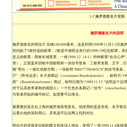
1-2
施罗德
签名片背面
施罗德签名片
的说明
施罗德签名的明信片 实物146X98毫米。这是利用1999年11月2-
间内贴了5枚特选的邮票：2枚是中德联合发行的1998-19纪念邮票，
意义的邮票：两枚长城普票，一枚1996-12（4-1）特种邮票“欢乐心声
资）。正面盖有四枚中国邮戳和一张挂号签条：三枚寄发戳，文字，日期均十
楼”寄出；一枚红色航空戳；一张标明“RR077590405CN”的挂号
厅”（即传达室）长方形戳记（vorzimmer Bundeskanzler），标明为“1
府”（Bundeskanzleramt）戳记，标明日期为“1999.11.15.
对于以高效率著称的德国人）一个红色长条戳记--“挂号”（einschreibe
为笔者所贴的编号标记。如需要可以移去。
最重要的是在右上角的施罗德亲笔签名。他使用的是蓝色笔，名字签在
以看出他的深刻用心。其笔迹可以在网上找到对比
明信片的背面是自制的图文和发信人地址，使用了一张1999.11.4