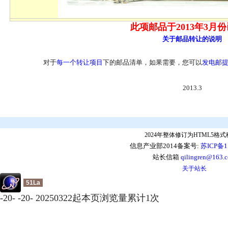
此项邮品于2013年3月
关于邮品转让的说明
对于
每一个转让项目
下的邮品清单，如果需要，您可以
发电邮
2013.3
2024年整体修订为HTML5格
信息产业部2014备案号:
苏ICP备1
站长信箱
qilingren@163.
关于站长
51La
-
20
-
-
20
-
20250322起本页浏览量累计
1
次