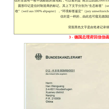
信封背面有一枚中国邮政的落地戳，可以看到是“南京山西路2000.03
圆形印记是信封制造商的标记。其上下文字分别为“生态标签”（umwe
收”（weil aus 100% altpapier），“环境标签鉴定”（jury um
信封是一样的，由此也可窥见德国
背面黑色文字是由笔者记录
3 -
德国总理府
回信信函