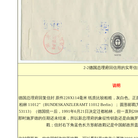
2-2
德国总理府
回信用的实寄信
说明
德国总理府回复信封 原件228X114毫米 纸质比较粗糙，灰白色
柏林 11012”（BUNDESKANZLERAMT 11012 Berlin）； 圆形邮戳为
53113）（德国统一后，1991年6月21日决定迁都柏林，但一直到
那时施罗德的任期还未结束，所以新总理府的象征性钥匙还是由施
戳；信封右下角蓝色长方形邮政戳记是中国邮政所