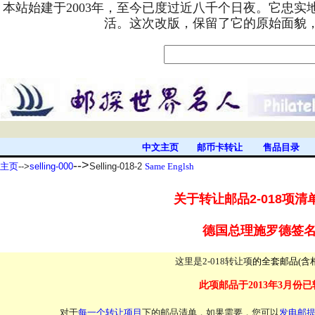
本站始建于2003年，至今已度过近八千个日夜。它忠
活。这次改版，保留了它的原始面貌
中文主页
邮币卡转让
售品目录
-->
主页
-->
selling-000
Selling-018-2
Same Englsh
关于转让邮品2-018项清
德国总理施罗德签
这里是2-018转让项
的全套邮品(含
此项邮品于2013年3月份
对于
每一个转让项目
下的邮品清单，如果需要，您可以
发电邮